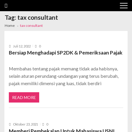
Tag:
tax consultant
Home
tax consultant
Juli 12, 2022
0
Bersiap Menghadapi SP2DK & Pemeriksaan Pajak
Membahas tentang pajak memang tidak ada habisnya,
selain aturan perundang-undangan yang terus berubah,
pajak memiliki dimensi yang luas, tidak berdiri
READ MORE
Oktober 23, 2021
0
Memberi Pembekalan Untuk Mahasiswa USNI