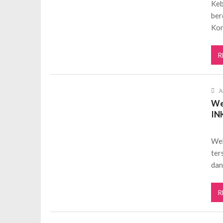
Keb
ber
Kon
R
J
We
IN
Web
ter
dan
R