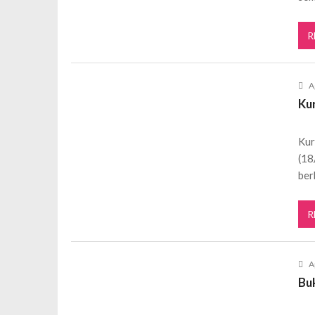
R
A
Ku
Kur
(18
ber
R
A
Bu