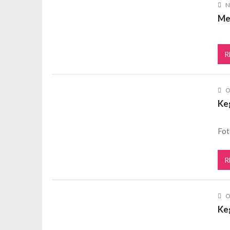
N
Me
R
O
Ke
Fot
R
O
Ke