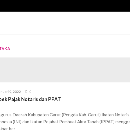
TAKA
 Pengurus Baru IKPI Masa Bakti 2024-2029
September 19, 2024
ting
Juli 5, 2024
tober 2, 2023
g
Juni 20, 2023
i Perpajakan Jarak Jauh
Januari 16, 2023
anuari 9, 2022
0
pek Pajak Notaris dan PPAT
gurus Daerah Kabupaten Garut (Pengda Kab. Garut) Ikatan Notaris
onesia (INI) dan Ikatan Pejabat Pembuat Akta Tanah (IPPAT) mengg
inar ber