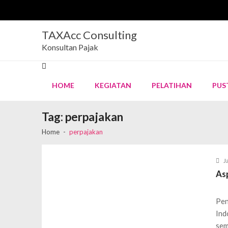
TAXAcc Consulting
Konsultan Pajak
HOME
KEGIATAN
PELATIHAN
PUS
Selamat dan Sukses atas Pelantikan
Tag:
perpajakan
Magang Guru SMK di TAXAcc Consul
Aspek Perpajakan Koperasi Kredit
Ok
Recent News
Home
perpajakan
Family Gathering TAXAcc Consultin
Pendaftaran Batch 7 Kursus Akuntans
J
As
Pen
Ind
sem