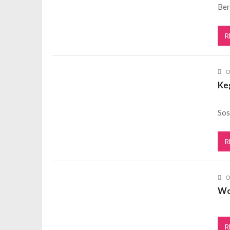
Ber
R
O
Ke
Sos
R
O
Wo
R