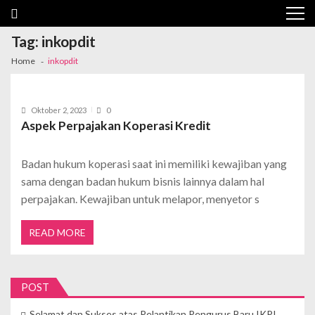
Tag:
inkopdit
Home
inkopdit
Oktober 2, 2023
0
Aspek Perpajakan Koperasi Kredit
Badan hukum koperasi saat ini memiliki kewajiban yang
sama dengan badan hukum bisnis lainnya dalam hal
perpajakan. Kewajiban untuk melapor, menyetor s
READ MORE
POST
Selamat dan Sukses atas Pelantikan Pengurus Baru IKPI